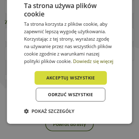
Ta strona używa plików
cookie
Zabezpieczenie przed robotami
*
Ta strona korzysta z plików cookie, aby
zapewnić lepszą wygodę użytkowania.
Korzystając z tej strony, wyrażasz zgodę
na używanie przez nas wszystkich plików
cookie zgodnie z warunkami naszej
polityki plików cookie.
Dowiedz się więcej
Potwierdzam że zapoznałam/em się z
polityką
AKCEPTUJ WSZYSTKIE
prywatności
*
ODRZUĆ WSZYSTKIE
Wyślij wiadomość
POKAŻ SZCZEGÓŁY
Powrót do listy
Niezbędne
Wydajność