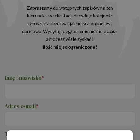
Zapraszamy do wstępnych zapisów na ten
kierunek - w rekrutacji decyduje kolejność
zgłoszeń a rezerwacja miejsca online jest
darmowa. Wysyłając zgłoszenie nic nie tracisz
a możesz wiele zyskać !
Ilość miejsc ograniczona!
Imię i nazwisko
*
Adres e-mail
*
Telefon
*