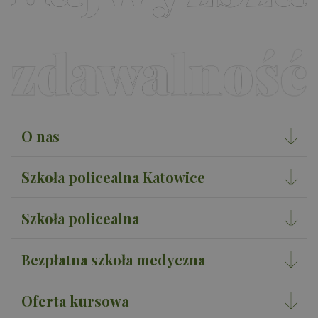
lic
ide
kli
uwz
każ
str
wit
do 
da
dot
odw
ses
na 
O nas
rap
ana
wit
Szkoła policealna Katowice
Szkoła policealna
Bezpłatna szkoła medyczna
Oferta kursowa