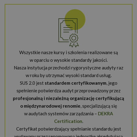
Wszystkie nasze kursy i szkolenia realizowane są
w oparciu o wysokie standardy jakości.
Nasza instytucja przechodzi rygorystyczne audyty raz
w roku by utrzymać wysoki standard usług.
SUS 2.0 jest
standardem certyfikowanym
, jego
spełnienie potwierdza audyt przeprowadzony przez
profesjonalną i niezależną organizację certyfikującą
o międzynarodowej renomie
, specjalizującą się
w audytach systemów zarządzania –
DEKRA
Certification
.
Certyfikat potwierdzający spełnianie standardu jest
wydawany przez renomowaną jednostkę akredytującą