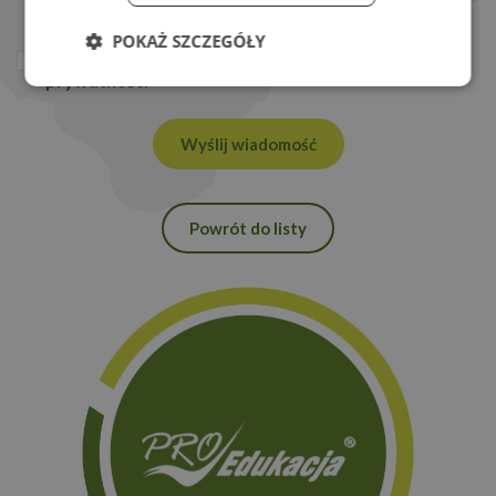
POKAŻ SZCZEGÓŁY
Potwierdzam że zapoznałam/em się z
polityką
prywatności
*
Niezbędne
Wydajność
Wyślij wiadomość
Targetowanie
Funkcjonalność
Powrót do listy
Niezbędne
Wydajność
Targetowanie
Funkcjonalność
Niezbędne pliki cookie umożliwiają korzystanie z
podstawowych funkcji strony internetowej, takich
jak logowanie użytkownika i zarządzanie kontem.
Bez niezbędnych plików cookie nie można
prawidłowo korzystać ze strony internetowej.