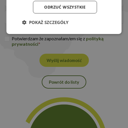
ODRZUĆ WSZYSTKIE
POKAŻ SZCZEGÓŁY
Niezbędne
Wydajność
Potwierdzam że zapoznałam/em się z
polityką
prywatności
*
Targetowanie
Funkcjonalność
Wyślij wiadomość
Powrót do listy
Niezbędne
Wydajność
Targetowanie
Funkcjonalność
Niezbędne pliki cookie umożliwiają korzystanie z
podstawowych funkcji strony internetowej, takich
jak logowanie użytkownika i zarządzanie kontem.