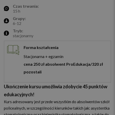
Czas trwania:
15 h
Grupy:
6-12
Tryb:
stacjonarny
Forma kształcenia
Stacjonarna + egzamin
cena 250 zł absolwent ProEdukacja/320 zł
pozostali
Ukończenie kursu umożliwia zdobycie 45 punktów
edukacyjnych!
Kurs adresowany jest przede wszystkim do absolwentów szkół
policealnych, w szczególności kierunków takich jak: asystentka
stomatologiczna oraz higienistka stomatologiczna, a także do