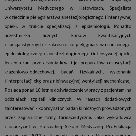
Uniwersytetu Medycznego w Katowicach. Specjalista
w dziedzinie pielęgniarstwa anestezjologicznego i intensywnej
opieki, w trakcie specjalizacji z epidemiologii. Ponadto
uczestniczka licznych kursów kwalifikacyjnych
i specjalistycznych z zakresu m.in. pielęgniarstwa rodzinnego,
epidemiologicznego, anestezjologicznego i intensywnej opieki,
leczenia ran, przetaczania krwi i jej preparatów, resuscytacji
krażeniowo-oddechowej, badań fizykalnych, wykonania
i interpretacji ekg oraz nieinwazyjnej wentylacji mechanicznej.
Posiada ponad 10 letnie doświadczenie w pracy z pacjentami na
oddziałach szpitali klinicznych. W ramach dodatkowych
zainteresowań - koordynator badań klinicznych prowadzonych
przez zagraniczne firmy farmaceutyczne. Jako wykładowca
i nauczyciel w Policealnej Szkole Medycznej ProEdukacja
pracuje od 2013 r. Prowadzi zajęcia na kierunku opiekun