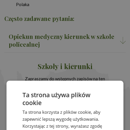
Polaka
Często zadawane pytania:
Opiekun medyczny kierunek w szkole
policealnej
Szkoły i kierunki
Zapraszamy do wstępnych zapisów na ten
kierunek - w rekrutacji decyduje kolejność
zgłoszeń a rezerwacja miejsca online jest
Ta strona używa plików
darmowa. Wysyłając zgłoszenie nic nie tracisz
cookie
a możesz wiele zyskać !
Ta strona korzysta z plików cookie, aby
Ilość miejsc ograniczona!
zapewnić lepszą wygodę użytkowania.
Korzystając z tej strony, wyrażasz zgodę