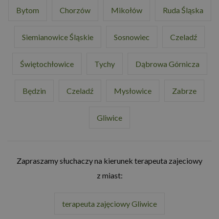
Bytom
Chorzów
Mikołów
Ruda Śląska
Siemianowice Śląskie
Sosnowiec
Czeladź
Świętochłowice
Tychy
Dąbrowa Górnicza
Będzin
Czeladź
Mysłowice
Zabrze
Gliwice
Zapraszamy słuchaczy na kierunek terapeuta zajeciowy
z miast:
terapeuta zajęciowy Gliwice