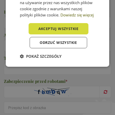
na używanie przez nas wszystkich plików
cookie zgodnie z warunkami naszej
Imię i nazwisko
*
polityki plików cookie.
Dowiedz się więcej
AKCEPTUJ WSZYSTKIE
Adres e-mail
*
ODRZUĆ WSZYSTKIE
POKAŻ SZCZEGÓŁY
Telefon
*
Niezbędne
Wydajność
Zabezpieczenie przed robotami
*
Targetowanie
Funkcjonalność